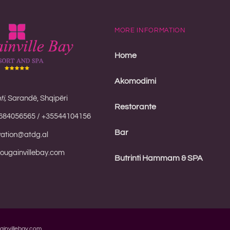
MORE INFORMATION
Home
Akomodimi
i,
Sarandë, Shqipëri
Restorante
684056565 / +35544104156
Bar
vation@atdg.al