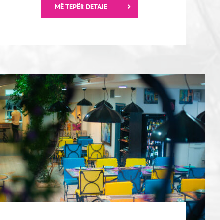
Mandarina është një vend i mrekullueshëm
ku bluja e pishinës, e detit dhe e qiellit
bashkohen në një…
MË TEPËR DETAJE