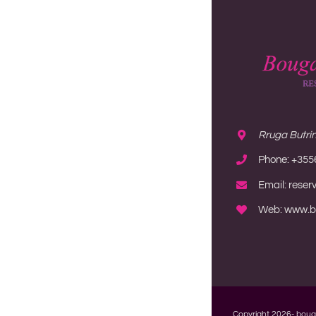
Rruga Butrint
Phone: +355
Email: reser