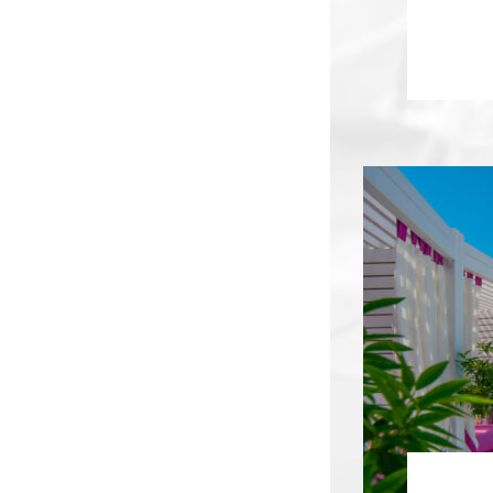
Flu
mun