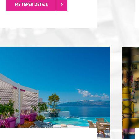
tura është një ambient i rehatshëm ku
d të pini një kafe ose diçka tjetër me
miqtë dhe familjen tuaj…
MË TEPËR DETAJE