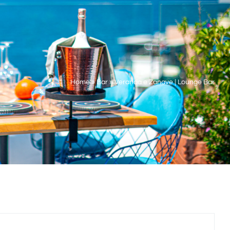
Home
»
Bar
»
Veranda e Zanave | Lounge Bar