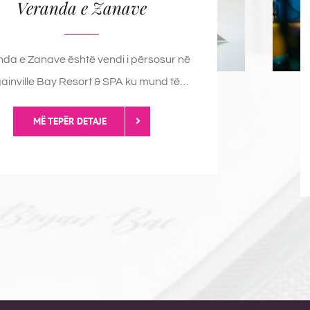
Veranda e Zanave
da e Zanave është vendi i përsosur në
ainville Bay Resort & SPA ku mund të…
MË TEPËR DETAJE