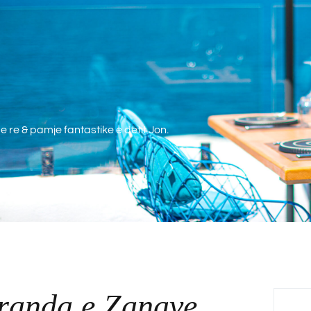
e re & pamje fantastike e detit Jon.
randa e Zanave