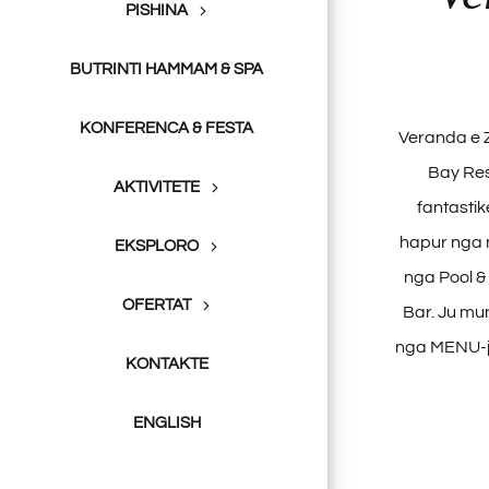
PISHINA
BUTRINTI HAMMAM & SPA
KONFERENCA & FESTA
Veranda e Z
Bay Res
AKTIVITETE
fantastik
hapur nga 
EKSPLORO
nga Pool &
OFERTAT
Bar. Ju mun
nga MENU-ja
KONTAKTE
ENGLISH