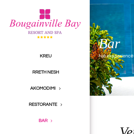
Skip
to
content
Bar
Një eksperiencë 
KREU
RRETH NESH
AKOMODIMI
RESTORANTE
BAR
Ve