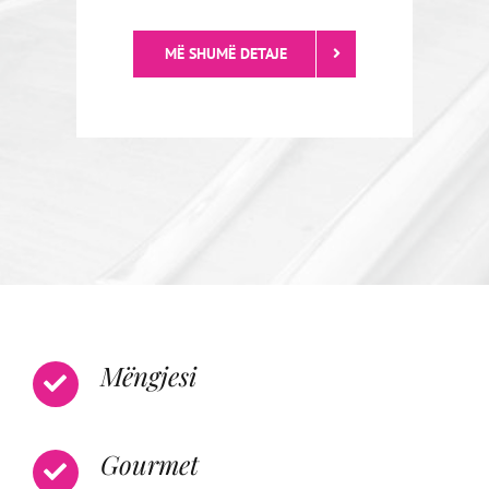
MË SHUMË DETAJE
Mëngjesi
Gourmet