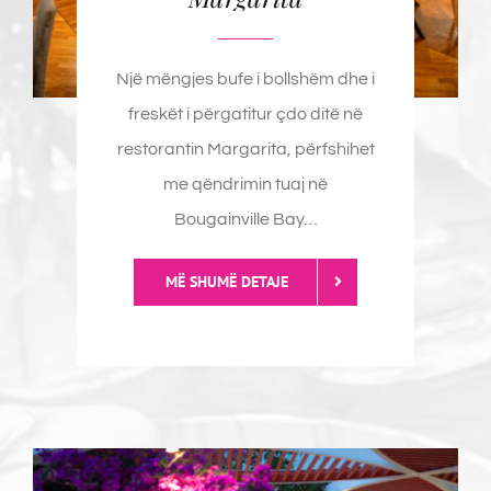
English
Një mëngjes bufe i bollshëm dhe i
freskët i përgatitur çdo ditë në
restorantin Margarita, përfshihet
me qëndrimin tuaj në
Bougainville Bay…
MË SHUMË DETAJE