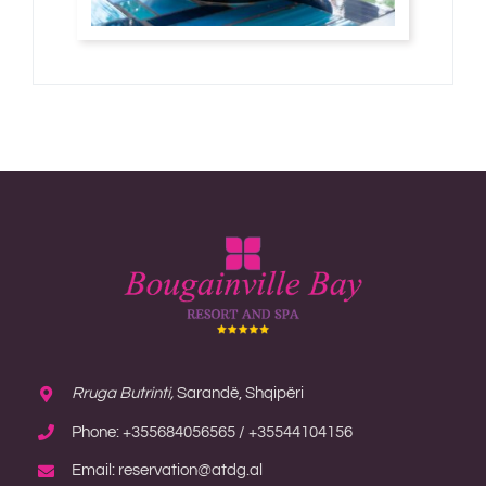
Rruga Butrinti,
Sarandë, Shqipëri
Phone: +355684056565 / +35544104156
Email: reservation@atdg.al