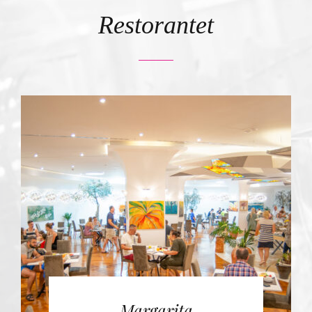
Pishina
Restorantet
Butrinti Hammam & SPA
Konferenca & Festa
Aktivitete
Eksploro
Ofertat
Kontakte
Margarita