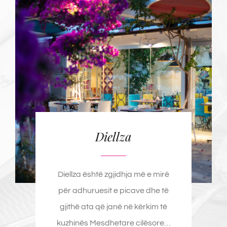
Diellza
Diellza është zgjidhja më e mirë
për adhuruesit e picave dhe të
gjithë ata që janë në kërkim të
kuzhinës Mesdhetare cilësore…