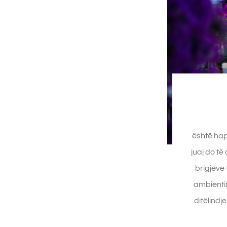
është hap
juaj do të
brigjeve 
ambientin
ditëlindj