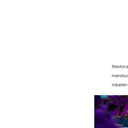
Restoran
menduar 
mbetet 