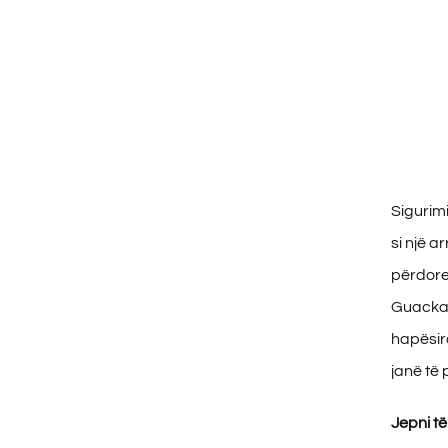
Sigurim
si një 
përdoret
Guacka 
hapësir
janë të 
Jepni t