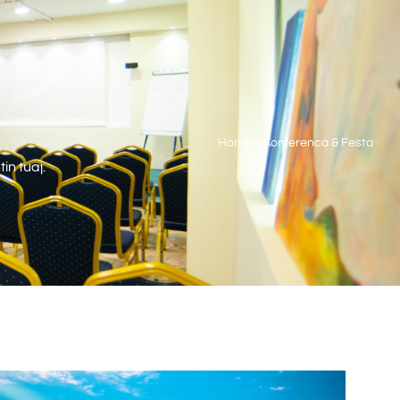
Home
»
Konferenca & Festa
in tuaj.