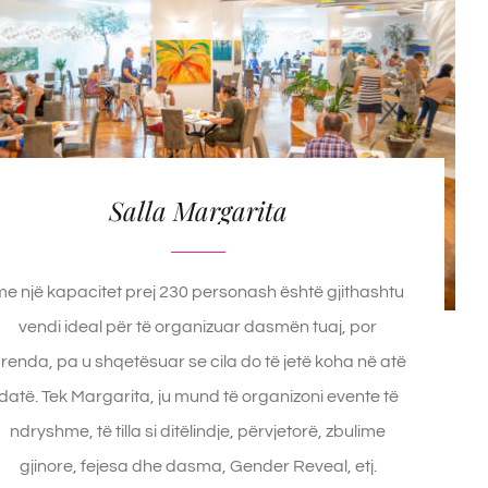
Salla Margarita
me një kapacitet prej 230 personash është gjithashtu
vendi ideal për të organizuar dasmën tuaj, por
renda, pa u shqetësuar se cila do të jetë koha në atë
datë. Tek Margarita, ju mund të organizoni evente të
ndryshme, të tilla si ditëlindje, përvjetorë, zbulime
gjinore, fejesa dhe dasma, Gender Reveal, etj.