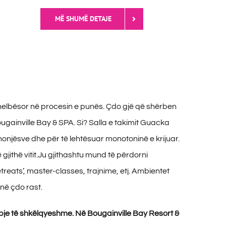
MË SHUMË DETAJE
 thelbësor në procesin e punës. Çdo gjë që shërben
ugainville Bay & SPA. Si? Salla e takimit Guacka
punonjësve dhe për të lehtësuar monotoninë e krijuar.
jithë vitit.Ju gjithashtu mund të përdorni
reats’, master-classes, trajnime, etj. Ambientet
 në çdo rast.
ypje të shkëlqyeshme. Në Bougainville Bay Resort &