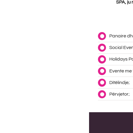
SPA, ju
Panaire dh
Social Even
Holidays Pa
Evente me 
Ditëlindje;
Përvjetor;