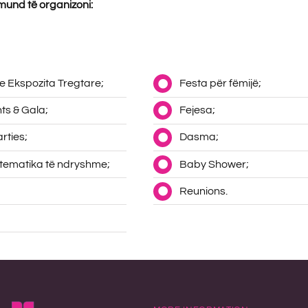
 mund të organizoni:
e Ekspozita Tregtare;
Festa për fëmijë;
ts & Gala;
Fejesa;
rties;
Dasma;
tematika të ndryshme;
Baby Shower;
Reunions.