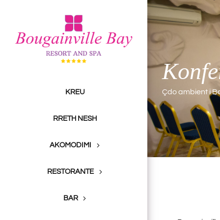
Skip
to
content
Konfe
Çdo ambient i Bo
KREU
RRETH NESH
AKOMODIMI
RESTORANTE
BAR