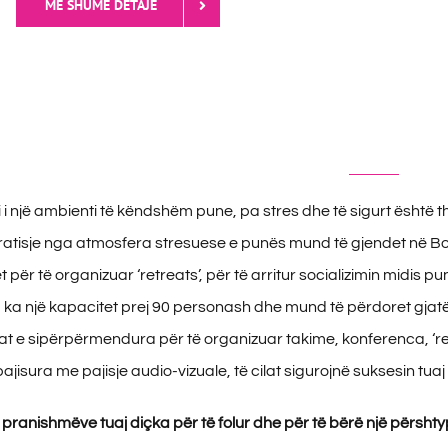
MË SHUMË DETAJE
i i një ambienti të këndshëm pune, pa stres dhe të sigurt është
arratisje nga atmosfera stresuese e punës mund të gjendet në Bo
 për të organizuar ‘retreats’, për të arritur socializimin midis 
ka një kapacitet prej 90 personash dhe mund të përdoret gjatë g
at e sipërpërmendura për të organizuar takime, konferenca, ‘ret
pajisura me pajisje audio-vizuale, të cilat sigurojnë suksesin tuaj
ë pranishmëve tuaj diçka për të folur dhe për të bërë një përsht