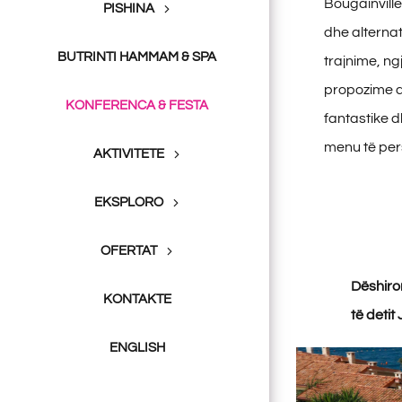
Bougainvill
PISHINA
dhe alternat
BUTRINTI HAMMAM & SPA
trajnime, ng
propozime d
KONFERENCA & FESTA
fantastike d
menu të per
AKTIVITETE
EKSPLORO
OFERTAT
Dëshiro
KONTAKTE
të detit
ENGLISH