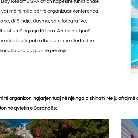
e Bay Resort & SPA ofron hapësirë funksionale
ivat më të mira për të organizuar konferenca,
jarje, ditëlindje, dasma, sete fotografike,
he shumë ngjarje të tjera. Ambientet janë
he ideale për pritje dhe bufe, me oferta dhe
sonalizuara bazuar në përvojë.
ni të organizoni ngjarjen tuaj në një nga pishinat? Ne ju ofro
 Jon në qytetin e Sarandës: