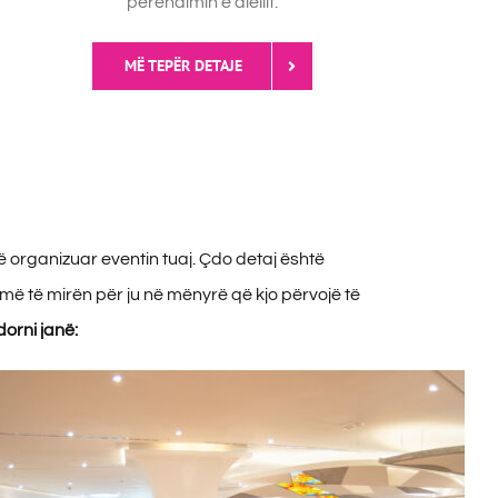
perëndimin e diellit.
MË TEPËR DETAJE
ë organizuar eventin tuaj. Çdo detaj është
 më të mirën për ju në mënyrë që kjo përvojë të
orni janë: