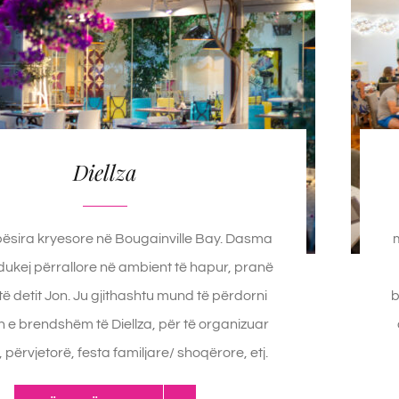
Diellza
ësira kryesore në Bougainville Bay. Dasma
 dukej përrallore në ambient të hapur, pranë
të detit Jon. Ju gjithashtu mund të përdorni
b
 e brendshëm të Diellza, për të organizuar
e, përvjetorë, festa familjare/ shoqërore, etj.