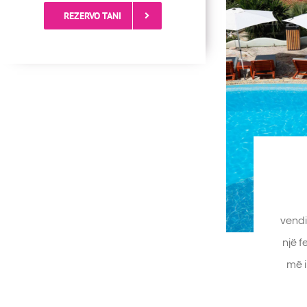
REZERVO TANI
vendi
një f
më i