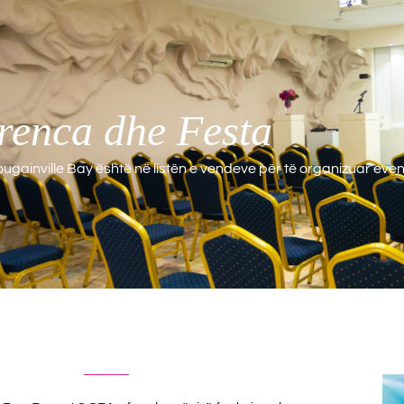
renca dhe Festa
ugainville Bay është në listën e vendeve për të organizuar event