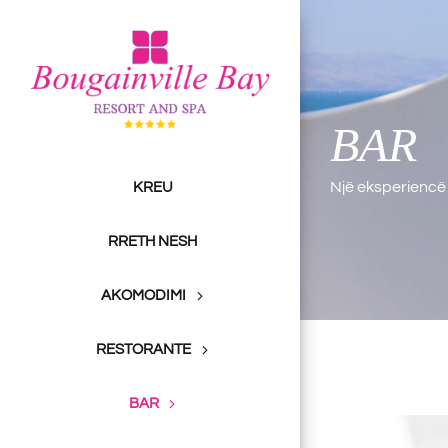
Skip
to
content
BAR
Një eksperiencë 
KREU
RRETH NESH
AKOMODIMI
RESTORANTE
BAR