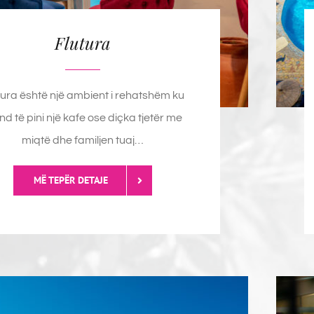
Flutura
tura është një ambient i rehatshëm ku
d të pini një kafe ose diçka tjetër me
miqtë dhe familjen tuaj…
MË TEPËR DETAJE