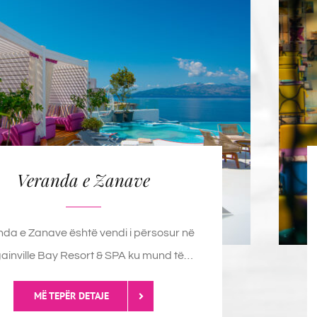
Veranda e Zanave
da e Zanave është vendi i përsosur në
ainville Bay Resort & SPA ku mund të…
MË TEPËR DETAJE