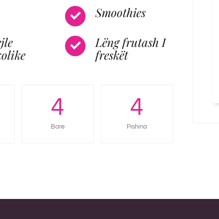
Smoothies
jle
Lëng frutash I
olike
freskët
4
4
Bare
Pishina