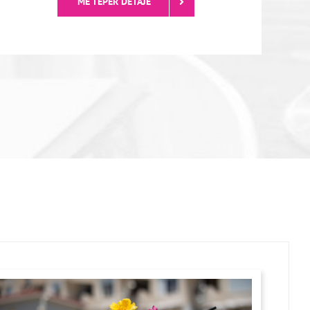
MË TEPËR DETAJE