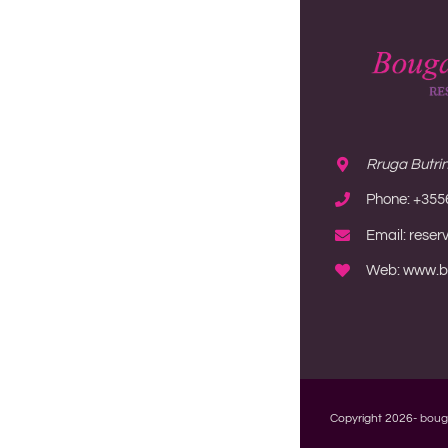
Rruga Butrint
Phone: +355
Email: reser
Web: www.bo
Copyright 2026-
boug