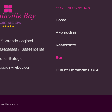
MORE INFORMATION
Home
Akomodimi
i,
Sarandë, Shqipëri
Restorante
684056565 / +35544104156
Bar
vation@atdg.al
ugainvillebay.com
Butrinti Hammam & SPA
ainvillebay.com