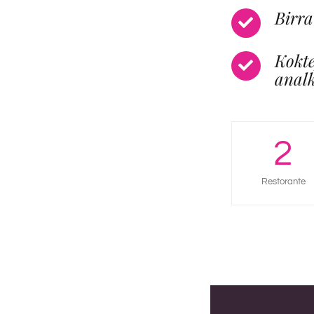
Birra
Kokte
analk
2
Restorante