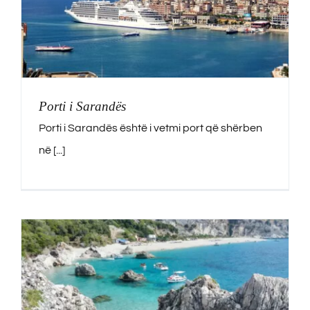
Pishina
Butrinti Hammam & SPA
Konferenca & Festa
Porti i Sarandës
Porti i Sarandës është i vetmi port që shërben
Aktivitete
në [...]
Eksploro
Ofertat
Kontakte