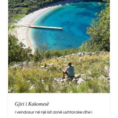
Gjiri i Kakomesë
I vendosur në një ish zonë ushtarake dhe i