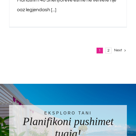
Manastiri i 40 Shenjtorëve është në vetvete një
oaz legjendash [...]
Next
1
2
EKSPLORO TANI
Planifikoni pushimet
tuaja!