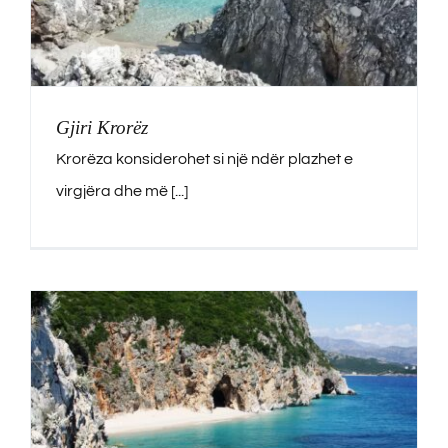
English
Gjiri Krorëz
Krorëza konsiderohet si një ndër plazhet e
virgjëra dhe më [...]