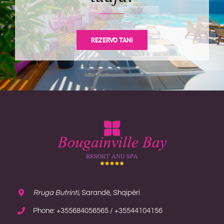
REZERVO TANI
Rruga Butrinti,
Sarandë, Shqipëri
Phone: +355684056565 / +35544104156