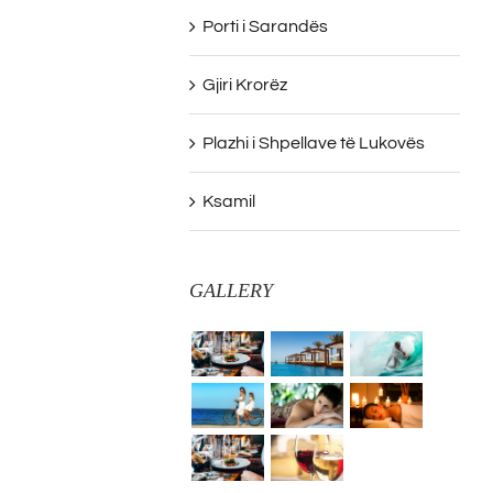
Porti i Sarandës
Gjiri Krorëz
Plazhi i Shpellave të Lukovës
Ksamil
GALLERY