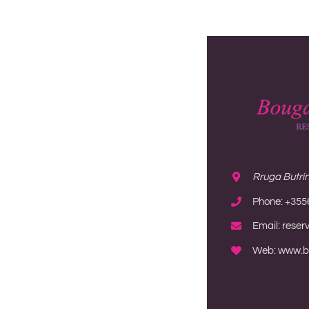
Rruga Butrint
Phone: +355
Email: reser
Web: www.bo