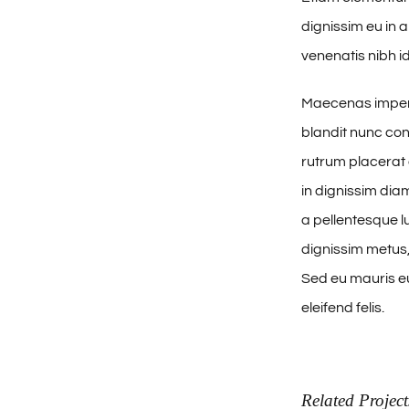
dignissim eu in
venenatis nibh id
Maecenas imperd
blandit nunc con
rutrum placerat 
in dignissim dia
a pellentesque lu
dignissim metus, 
Sed eu mauris eui
eleifend felis.
Related Project