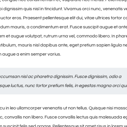
 dignissim quis nisl in tincidunt. Vivamus orci nunc, venenatis ve
ctor eros. Praesent pellentesque elit dui, vitae ultrices tortor
dum mauris, a condimentum erat. Fusce suscipit augue et ant
am et augue volutpat, rutrum urna vel, commodo libero. In phare
stibulum, mauris nisl dapibus ante, eget pretium sapien ligula 
 augue a enim semper varius.
ccumsan nisl ac pharetra dignissim. Fusce dignissim, odio a
sque luctus, nunc tortor pretium felis, in egestas magna orci qui
u in leo ullamcorper venenatis ut non tellus. Quisque nisi mas
, convallis non libero. Fusce convallis lectus quis malesuada e
suscipit felis sed ornare. Pellentesque sit amet risus in lorem 