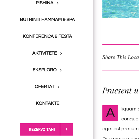
PISHINA
BUTRINTI HAMMAM & SPA
KONFERENCA & FESTA
AKTIVITETE
Share This Loca
EKSPLORO
OFERTAT
Praesent u
KONTAKTE
A
liquam p
congue 
eget est pretium
REZERVO TANI
Duis metus nunc