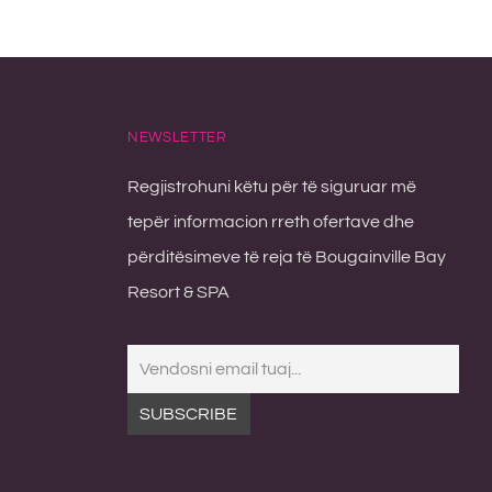
NEWSLETTER
Regjistrohuni këtu për të siguruar më
tepër informacion rreth ofertave dhe
përditësimeve të reja të Bougainville Bay
Resort & SPA