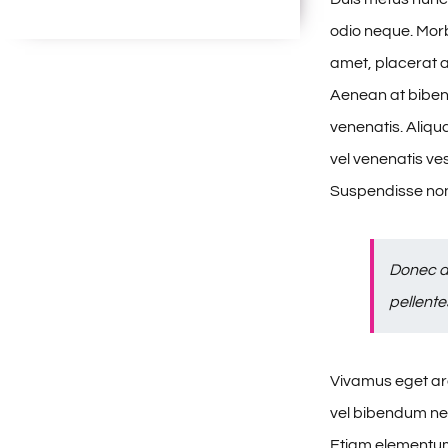
odio neque. Morbi
amet, placerat au
Aenean at biben
venenatis. Aliqu
vel venenatis ve
Suspendisse non
Donec a
pellente
Vivamus eget arc
vel bibendum nec
Etiam elementum 