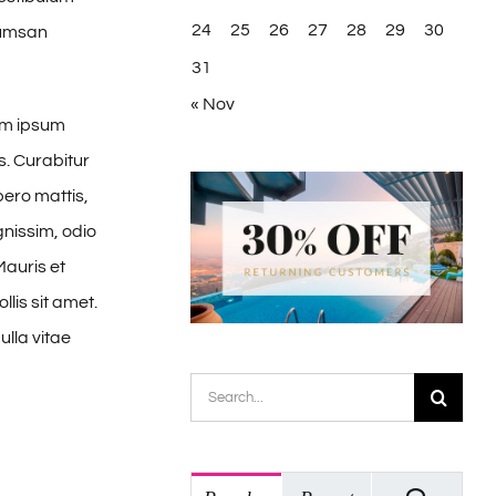
24
25
26
27
28
29
30
cumsan
31
« Nov
um ipsum
s. Curabitur
bero mattis,
gnissim, odio
Mauris et
lis sit amet.
ulla vitae
Search
for: