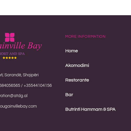
MORE INFORMATION
Home
Akomodimi
i,
Sarandë, Shqipëri
Restorante
684056565 / +35544104156
Bar
vation@atdg.al
ugainvillebay.com
Butrinti Hammam & SPA