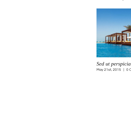
Neque porro quisquam
Sed ut perspicia
May 21st, 2015
|
0 Comments
May 21st, 2015
|
0 