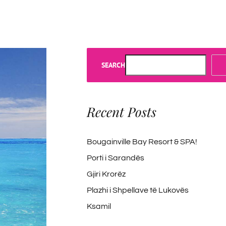
SEARCH
Recent Posts
Bougainville Bay Resort & SPA!
Porti i Sarandës
Gjiri Krorëz
Plazhi i Shpellave të Lukovës
Ksamil