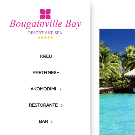
Skip
to
content
View
Larger
Image
KREU
RRETH NESH
AKOMODIMI
RESTORANTE
BAR