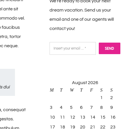
We're ready to book your next
l ante sit
dream vacation. Send us your
 commodo vel.
email and one of our agents will
e faucibus
contact you!
tra, tortor
nec neque.
SEND
August 2026
s dui
M
T
W
T
F
S
S
1
2
3
4
5
6
7
8
9
sa, consequat
10
11
12
13
14
15
16
gestas.
17
18
19
20
21
22
23
vestibulum