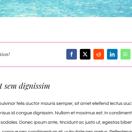
tion!
t sem dignissim
ulvinar felis auctor mauris semper, sit amet eleifend lectus auc
risus id congue dignissim. Nullam et maximus est. In condime
 sodales. Donec ipsum ante, tincidunt ac justo ut, egestas biben
, congue nec condimentum et, vulputate nec metus. Pellentesqu