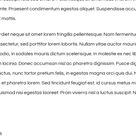
 ante. Praesent condimentum egestas aliquet. Suspendisse ac
 mattis.
iet neque sit amet lorem fringilla pellentesque. Nam ferment
sectetur, sed porttitor lorem lobortis. Nullam vitae auctor mauri
odio, in sodales mauris dictum scelerisque. In molestie ex nec li
m lacinia. Donec accumsan nisl ac pharetra dignissim. Fusce di
ctus, nunc tortor pretium felis, in egestas magna orci quis dui. 
et pharetra lorem. Sed tincidunt feugiat est, id cursus metus mol
smod nisi egestas laoreet. Proin viverra nisl a luctus suscipit. N
s