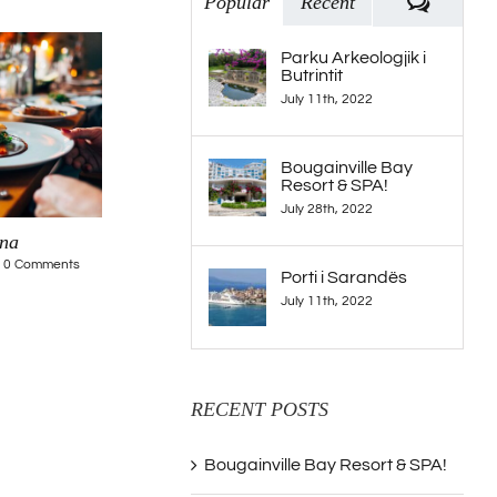
Commen
Popular
Recent
Parku Arkeologjik i
Butrintit
July 11th, 2022
Bougainville Bay
Resort & SPA!
July 28th, 2022
rna
Sed consequat efficitur
Neque porro quis
0 Comments
February 20th, 2015
|
0 Comments
May 21st, 2015
|
0 Co
Porti i Sarandës
July 11th, 2022
RECENT POSTS
Bougainville Bay Resort & SPA!